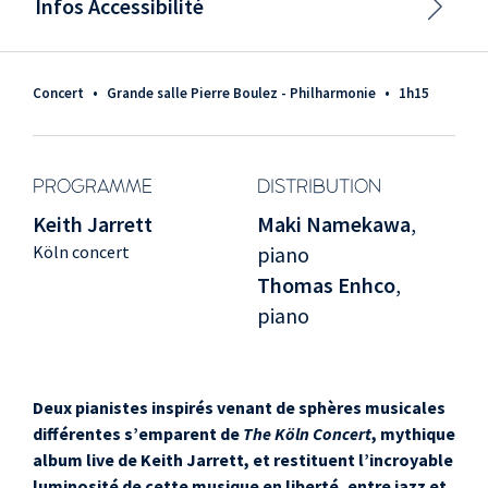
Infos Accessibilité
Concert
•
Grande salle Pierre Boulez - Philharmonie
•
1h15
PROGRAMME
DISTRIBUTION
Keith Jarrett
Maki Namekawa
,
Köln concert
piano
Thomas Enhco
,
piano
Deux pianistes inspirés venant de sphères musicales
différentes s’emparent de
The Köln Concert
, mythique
album live de Keith Jarrett, et restituent l’incroyable
luminosité de cette musique en liberté, entre jazz et