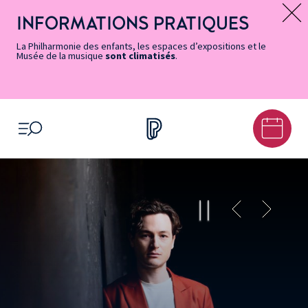
Vers
Menu
Menu
Aller
Pied
Plan
Recherche
la
accès
principal
au
de
du
INFORMATIONS PRATIQUES
Message d’information
page
rapides
contenu
page
site
Accessibilité
principal
La Philharmonie des enfants, les espaces d’expositions et le
Musée de la musique
sont climatisés
.
OUVRIR LE MENU