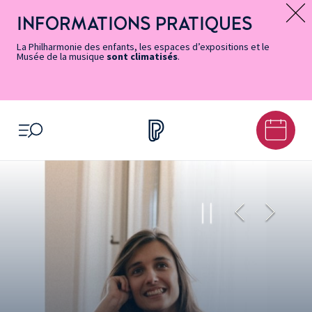
Vers
Menu
Menu
Aller
Pied
Plan
Recherche
la
accès
principal
au
de
du
INFORMATIONS PRATIQUES
Message d’information
page
rapides
contenu
page
site
Accessibilité
principal
La Philharmonie des enfants, les espaces d’expositions et le
Musée de la musique
sont climatisés
.
OUVRIR LE MENU