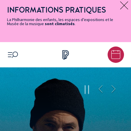
Vers
Menu
Menu
Aller
Pied
Plan
Recherche
la
accès
principal
au
de
du
INFORMATIONS PRATIQUES
Message d’information
page
rapides
contenu
page
site
Accessibilité
principal
La Philharmonie des enfants, les espaces d’expositions et le
Musée de la musique
sont climatisés
.
OUVRIR LE MENU