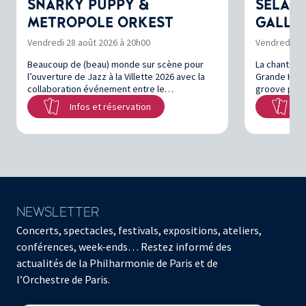
SNARKY PUPPY &
SELAH 
METROPOLE ORKEST
GALLA
Vendredi 28 août 2026 à 20h00
Vendredi 4 
Beaucoup de (beau) monde sur scène pour
La chanteuse
l’ouverture de Jazz à la Villette 2026 avec la
Grande Halle
collaboration événement entre le…
groove plus
Infos et réservation
In
NEWSLETTER
Concerts, spectacles, festivals, expositions, ateliers,
conférences, week-ends… Restez informé des
actualités de la Philharmonie de Paris et de
l’Orchestre de Paris.