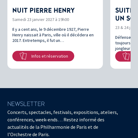
NUIT PIERRE HENRY
SUITE 
UN SO
Samedi 23 janvier 2027 à 19h00
23 & 24 janv
Il y a cent ans, le 9 décembre 1927, Pierre
Henry naissait à Paris, ville où il décédera en
Défenseur d
2017. Entretemps, il fut un…
toujours por
jongleur To
Infos et réservation
In
NEWSLETTER
Concerts, spectacles, festivals, expositions, ateliers,
conférences, week-ends… Restez informé des
actualités de la Philharmonie de Paris et de
l’Orchestre de Paris.