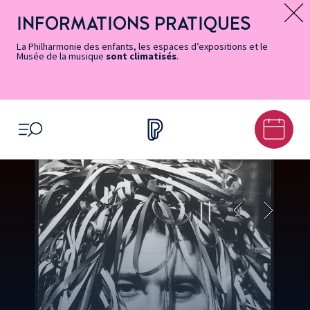
Vers
Menu
Menu
Aller
Pied
Plan
Recherche
la
accès
principal
au
de
du
INFORMATIONS PRATIQUES
Message d’information
page
rapides
contenu
page
site
Accessibilité
principal
La Philharmonie des enfants, les espaces d’expositions et le
Musée de la musique
sont climatisés
.
OUVRIR LE MENU