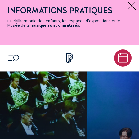
Vers
Menu
Menu
Aller
Pied
Plan
Recherche
la
accès
principal
au
de
du
INFORMATIONS PRATIQUES
Message d’information
page
rapides
contenu
page
site
Accessibilité
principal
La Philharmonie des enfants, les espaces d’expositions et le
Musée de la musique
sont climatisés
.
OUVRIR LE MENU