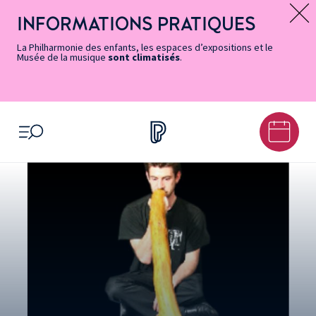
Vers
Menu
Menu
Aller
Pied
Plan
Recherche
la
accès
principal
au
de
du
INFORMATIONS PRATIQUES
Message d’information
page
rapides
contenu
page
site
Accessibilité
principal
La Philharmonie des enfants, les espaces d’expositions et le
Musée de la musique
sont climatisés
.
OUVRIR LE MENU