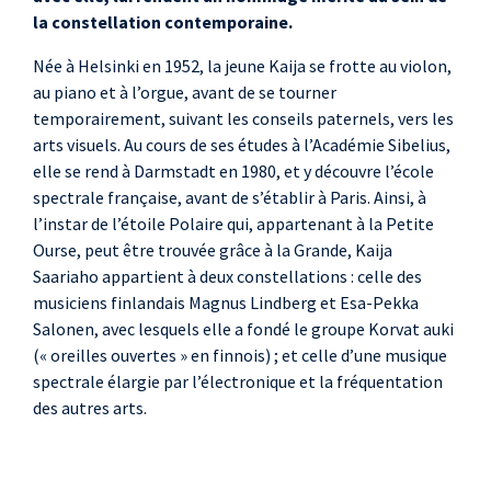
la constellation contemporaine.
violoncelle
Sept papillons
Née à Helsinki en 1952, la jeune Kaija se frotte au violon,
pour violoncelle seul (extrait)
au piano et à l’orgue, avant de se tourner
Dolce Tormento
pour piccolo seul
temporairement, suivant les conseils paternels, vers les
arts visuels. Au cours de ses études à l’Académie Sibelius,
elle se rend à Darmstadt en 1980, et y découvre l’école
spectrale française, avant de s’établir à Paris. Ainsi, à
l’instar de l’étoile Polaire qui, appartenant à la Petite
Ourse, peut être trouvée grâce à la Grande, Kaija
Saariaho appartient à deux constellations : celle des
musiciens finlandais Magnus Lindberg et Esa-Pekka
Salonen, avec lesquels elle a fondé le groupe Korvat auki
(« oreilles ouvertes » en finnois) ; et celle d’une musique
spectrale élargie par l’électronique et la fréquentation
des autres arts.