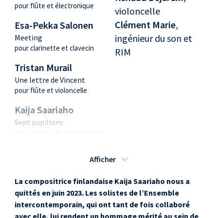
pour flûte et électronique
violoncelle
Clément Marie
,
Esa-Pekka Salonen
ingénieur du son et
Meeting
pour clarinette et clavecin
RIM
Tristan Murail
Une lettre de Vincent
pour flûte et violoncelle
Kaija Saariaho
Sept papillons
pour violoncelle seul (extrait)
Magnus Lindberg
Afficher
Trio pour clarinette,
violoncelle et piano
La compositrice finlandaise Kaija Saariaho nous a
quittés en juin 2023. Les solistes de l’Ensemble
Kaija Saariaho
intercontemporain, qui ont tant de fois collaboré
Cendres
avec elle, lui rendent un hommage mérité au sein de
pour flûte alto, piano et