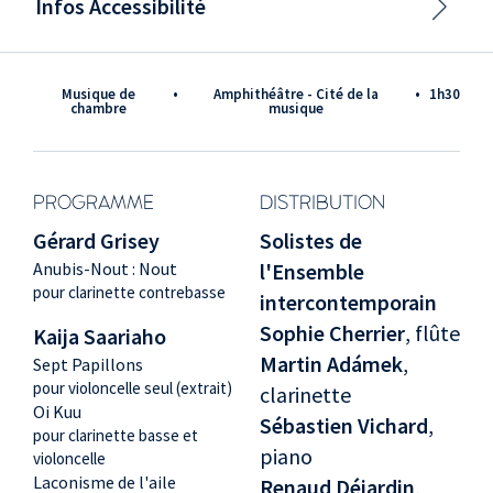
Infos Accessibilité
Musique de
•
Amphithéâtre - Cité de la
•
1h30
chambre
musique
PROGRAMME
DISTRIBUTION
Gérard Grisey
Solistes de
Anubis-Nout : Nout
l'Ensemble
pour clarinette contrebasse
intercontemporain
Sophie Cherrier
, flûte
Kaija Saariaho
Martin Adámek
,
Sept Papillons
pour violoncelle seul (extrait)
clarinette
Oi Kuu
Sébastien Vichard
,
pour clarinette basse et
piano
violoncelle
Laconisme de l'aile
Renaud Déjardin
,