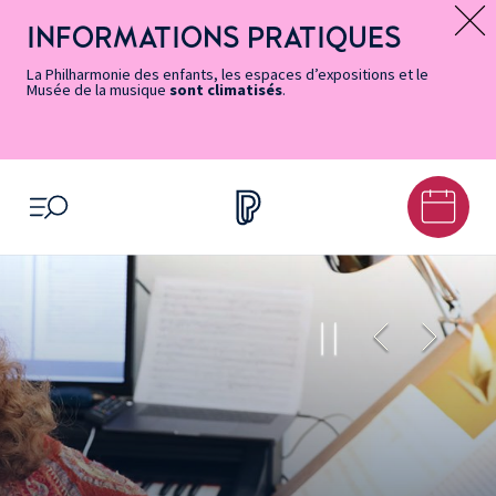
Vers
Menu
Menu
Aller
Pied
Plan
Recherche
la
accès
principal
au
de
du
INFORMATIONS PRATIQUES
Message d’information
page
rapides
contenu
page
site
Accessibilité
principal
La Philharmonie des enfants, les espaces d’expositions et le
Musée de la musique
sont climatisés
.
OUVRIR LE MENU