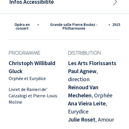
Infos Accessibilité
Opéra en
•
Grande salle Pierre Boulez -
•
2h15
concert
Philharmonie
PROGRAMME
DISTRIBUTION
Christoph Willibald
Les Arts Florissants
Gluck
Paul Agnew
,
Orphée et Eurydice
direction
Reinoud Van
Livret de Ranieri de'
Mechelen
, Orphée
Calzabigi et Pierre-Louis
Moline
Ana Vieira Leite
,
Eurydice
Julie Roset
, Amour