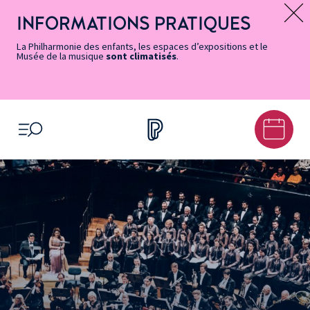
Vers
Menu
Menu
Aller
Pied
Plan
Recherche
la
accès
principal
au
de
du
INFORMATIONS PRATIQUES
Message d’information
page
rapides
contenu
page
site
Accessibilité
principal
La Philharmonie des enfants, les espaces d’expositions et le
Musée de la musique
sont climatisés
.
OUVRIR LE MENU