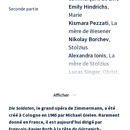
Emily Hindrichs
,
Seconde partie
Marie
Kismara Pezzati
, La
mère de Wesener
Nikolay Borchev
,
Stolzius
Alexandra Ionis
, La
mère de Stolzius
Lucas Singer
, Obrist,
Comte von
Spannheim
Afficher
Martin Koch
,
Desportes
Die Soldaten
, le grand opéra de Zimmermann, a été
John Heuzenroeder
,
créé à Cologne en 1965 par Michael Gielen. Rarement
Pirzel
donné en France, il est aujourd'hui dirigé par
Oliver Zwarg
,
François-Xavier Roth à la tête du Gürzenich-