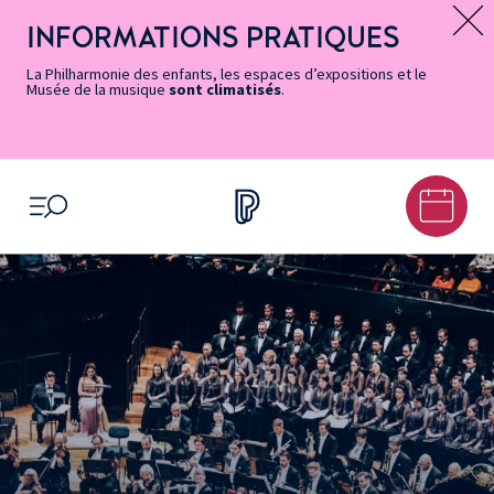
Vers
Menu
Menu
Aller
Pied
Plan
Recherche
la
accès
principal
au
de
du
INFORMATIONS PRATIQUES
Message d’information
page
rapides
contenu
page
site
Accessibilité
principal
La Philharmonie des enfants, les espaces d’expositions et le
Musée de la musique
sont climatisés
.
OUVRIR LE MENU