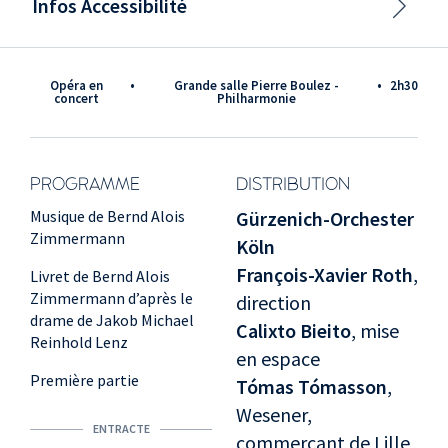
Infos Accessibilité
Opéra en
•
Grande salle Pierre Boulez -
•
2h30
concert
Philharmonie
PROGRAMME
DISTRIBUTION
Musique de Bernd Alois
Gürzenich-Orchester
Zimmermann
Köln
François-Xavier Roth
,
Livret de Bernd Alois
Zimmermann d’après le
direction
drame de Jakob Michael
Calixto Bieito
, mise
Reinhold Lenz
en espace
Première partie
Tómas Tómasson
,
Wesener,
ENTRACTE
commerçant de Lille