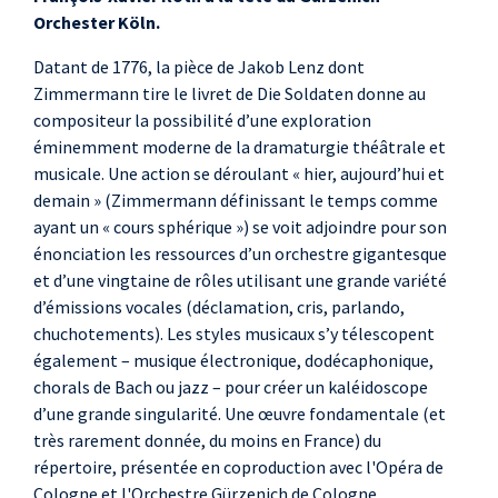
Orchester Köln.
Eisenhardt
Milienko Turk
, Haudy
Datant de 1776, la pièce de Jakob Lenz dont
Wolfgang Stefan
Zimmermann tire le livret de Die Soldaten donne au
Schwaiger
, Mary
compositeur la possibilité d’une exploration
éminemment moderne de la dramaturgie théâtrale et
Laura Aikin
, La
musicale. Une action se déroulant « hier, aujourd’hui et
comtesse de la roche
demain » (Zimmermann définissant le temps comme
ayant un « cours sphérique ») se voit adjoindre pour son
énonciation les ressources d’un orchestre gigantesque
et d’une vingtaine de rôles utilisant une grande variété
d’émissions vocales (déclamation, cris, parlando,
chuchotements). Les styles musicaux s’y télescopent
également – musique électronique, dodécaphonique,
chorals de Bach ou jazz – pour créer un kaléidoscope
d’une grande singularité. Une œuvre fondamentale (et
très rarement donnée, du moins en France) du
répertoire, présentée en coproduction avec l'Opéra de
Cologne et l'Orchestre Gürzenich de Cologne.