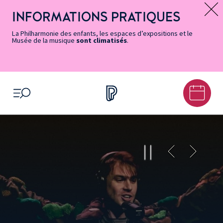
Vers
Menu
Menu
Aller
Pied
Plan
Recherche
la
accès
principal
au
de
du
INFORMATIONS PRATIQUES
Message d’information
page
rapides
contenu
page
site
Accessibilité
principal
La Philharmonie des enfants, les espaces d’expositions et le
Musée de la musique
sont climatisés
.
OUVRIR LE MENU