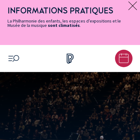
Vers
Menu
Menu
Aller
Pied
Plan
Recherche
la
accès
principal
au
de
du
INFORMATIONS PRATIQUES
Message d’information
page
rapides
contenu
page
site
Accessibilité
principal
La Philharmonie des enfants, les espaces d’expositions et le
Musée de la musique
sont climatisés
.
OUVRIR LE MENU