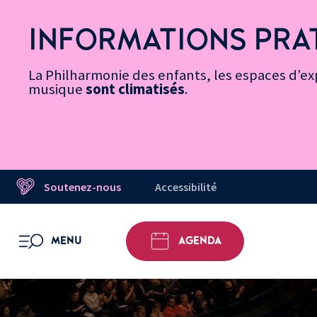
Vers
Menu
Menu
Aller
Pied
Plan
Recherche
la
accès
principal
au
de
du
INFORMATIONS PRA
page
rapides
contenu
page
site
Message d’information
Accessibilité
principal
La Philharmonie des enfants, les espaces d’exp
musique
sont climatisés
.
Soutenez-nous
Accessibilité
MENU
AGENDA
OUVRIR LE MENU