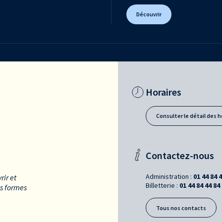
Découvrir
Horaires
Consulter le détail des h
Contactez-nous
Administration :
01 44 84 
rir et
Billetterie :
01 44 84 44 84
es formes
Tous nos contacts