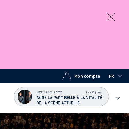
Mon compte
FR
LANGUE C
il y a 33 jours
JAZZ À LA VILLETTE
FAIRE LA PART BELLE À LA VITALITÉ
DE LA SCÈNE ACTUELLE