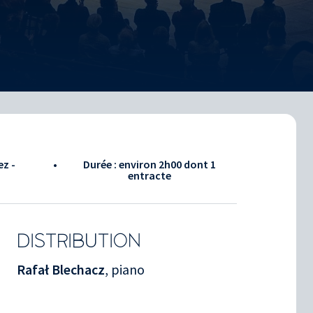
ez -
•
Durée : environ
2h00
dont 1
entracte
DISTRIBUTION
Rafał Blechacz
, piano