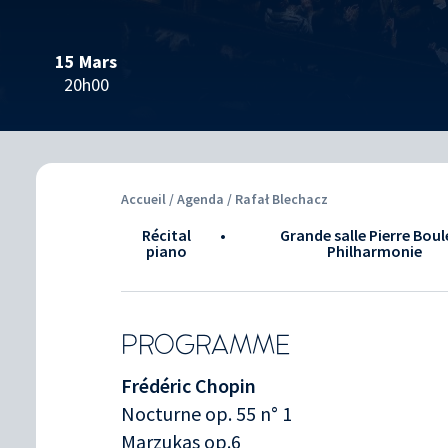
15 Mars
20h00
Accueil
/
Agenda
/ Rafał Blechacz
Récital
•
Grande salle Pierre Boul
piano
Philharmonie
PROGRAMME
Frédéric Chopin
Nocturne op. 55 n° 1
Marzukas op.6