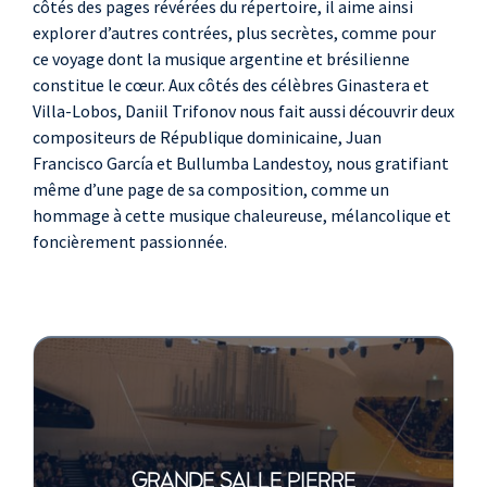
côtés des pages révérées du répertoire, il aime ainsi
Guarnieri
explorer d’autres contrées, plus secrètes, comme pour
Dança Negra
ce voyage dont la musique argentine et brésilienne
Heitor Villa-Lobos
constitue le cœur. Aux côtés des célèbres Ginastera et
Bachiana brasileira n°4
Villa-Lobos, Daniil Trifonov nous fait aussi découvrir deux
compositeurs de République dominicaine, Juan
Francisco García et Bullumba Landestoy, nous gratifiant
même d’une page de sa composition, comme un
hommage à cette musique chaleureuse, mélancolique et
foncièrement passionnée.
GRANDE SALLE PIERRE