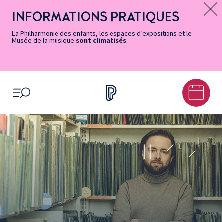
Vers
Menu
Menu
Aller
Pied
Plan
Recherche
la
accès
principal
au
de
du
INFORMATIONS PRATIQUES
Message d’information
page
rapides
contenu
page
site
Accessibilité
principal
La Philharmonie des enfants, les espaces d’expositions et le
Musée de la musique
sont climatisés
.
OUVRIR LE MENU