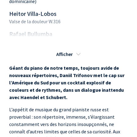
dominicaine)
Heitor Villa-Lobos
Valse de la douleur W.316
Rafael Bullumba
Landestroy
Valse de Saint Dominique
Afficher
Alberto Ginastera
Géant du piano de notre temps, toujours avide de
Milonga op 2, n 1
nouveaux répertoires, Daniil Trifonov met le cap sur
Daniil Trifonov
l’Amérique du Sud pour un cocktail explosif de
couleurs et de rythmes, dans un dialogue inattendu
Tango
avec Haendel et Schubert.
Rafael Bullumba
L’appétit de musique du grand pianiste russe est
Landestroy
proverbial : son répertoire, immense, s’élargissant
Estudio en Samba
constamment vers des horizons insoupçonnés, ne
Mozart Camargo
connaît d’autres limites que celles de sa curiosité. Aux