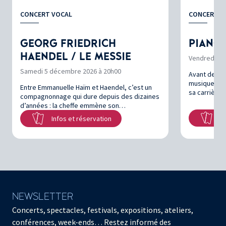
CONCERT VOCAL
CONCERT
GEORG FRIEDRICH
PIANO
HAENDEL / LE MESSIE
Vendredi 22 
Samedi 5 décembre 2026 à 20h00
Avant de pos
musique con
Entre Emmanuelle Haïm et Haendel, c’est un
sa carrière
compagnonnage qui dure depuis des dizaines
d’années : la cheffe emmène son…
In
Infos et réservation
NEWSLETTER
Concerts, spectacles, festivals, expositions, ateliers,
conférences, week-ends… Restez informé des