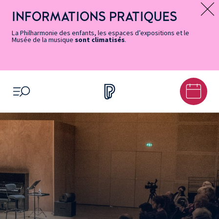
Vers
Menu
Menu
Aller
Pied
Plan
Recherche
la
accès
principal
au
de
du
INFORMATIONS PRATIQUES
Message d’information
page
rapides
contenu
page
site
Accessibilité
principal
La Philharmonie des enfants, les espaces d’expositions et le
Musée de la musique
sont climatisés
.
OUVRIR LE MENU