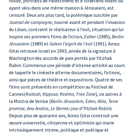
House
, portraits de Palestiniens et d’Israéliens vivant ou
ayant vécu dans une même maison à Jérusalem, est
censuré. Deux ans plus tard, la polémique suscitée par
Journal de campagne
, tourné avant et pendant l’invasion
du Liban, contraint le réalisateur à l’exil, situation qui lui
inspire ses premiers films de fiction,
Esther
(1985),
Berlin-
Jérusalem
(1989) et
Golem l’esprit de l’exil
(1991). Amos
Gitaï retrouve Israël en 1993, année de la signature à
Washington des accords de paix portés par Yitzhak
Rabin. Commence une période d’intense activité au cours
de laquelle le cinéaste alterne documentaires, fictions,
ainsi que pièces de théâtre et expositions. Quatre de ses
films sont présentés en compétition au Festival de
Cannes(
Kadosh, Kippour, Kedma, Free Zone
), six autres à
la Mostra de Venise (
Berlin Jérusalem, Eden, Alila, Terre
promise, Ana Arabia, Le Dernier jour d’Yitzhak Rabin
).
Depuis plus de quarante ans, Amos Gitaï construit une
œuvre universelle, citoyenne et optimiste qui marie
intrinsèquement intime, politique et poétique et