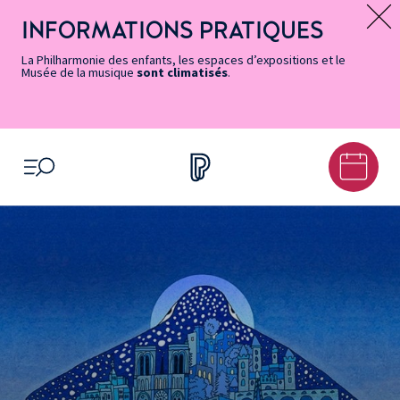
Vers
Menu
Menu
Aller
Pied
Plan
Recherche
la
accès
principal
au
de
du
INFORMATIONS PRATIQUES
Message d’information
page
rapides
contenu
page
site
Accessibilité
principal
La Philharmonie des enfants, les espaces d’expositions et le
Musée de la musique
sont climatisés
.
OUVRIR LE MENU