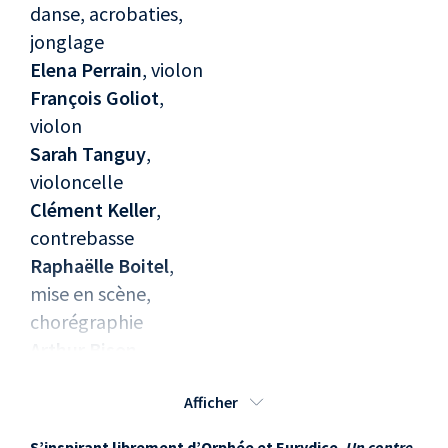
danse, acrobaties,
jonglage
Elena Perrain
, violon
François Goliot
,
violon
Sarah Tanguy
,
violoncelle
Clément Keller
,
contrebasse
Raphaëlle Boitel
,
mise en scène,
chorégraphie
Arthur Bison
,
création musicale
Afficher
Tristan Baudoin
,
lumières
S’inspirant librement d’Orphée et Eurydice,
Un contre