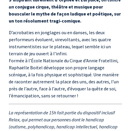
Elodie Labat
, régie
un
conjugue cirque, théâtre et musique pour
générale et régie
bousculer le mythe de façon ludique et poétique, sur
lumières
un ton résolument tragi-comique.
Nicolas Gardel
, régie
D’acrobaties en jonglages ou en danses, les deux
son
performeurs évoluent, virevoltants, avec les quatre
instrumentistes sur le plateau, lequel semble ici un
terrain de jeu ouvert à l’infini.
Formée à l’École Nationale du Cirque d’Annie Fratellini,
Raphaëlle Boitel développe son propre langage
scénique, à la fois physique et sophistiqué. Une manière
de raconter autrement la place des uns, des autres, l’un
près de l’autre, face à l’autre, d’évoquer la quête de soi,
l’émancipation, sans se retourner !
La représentation de 15h fait partie du dispositif inclusif
Relax, qui permet aux personnes dont le handicap
(autisme, polyhandicap, handicap intellectuel, handicap