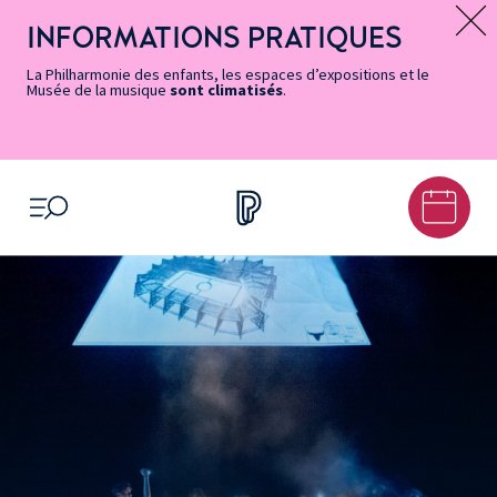
Vers
Menu
Menu
Aller
Pied
Plan
Recherche
la
accès
principal
au
de
du
INFORMATIONS PRATIQUES
Message d’information
page
rapides
contenu
page
site
Accessibilité
principal
La Philharmonie des enfants, les espaces d’expositions et le
Musée de la musique
sont climatisés
.
OUVRIR LE MENU