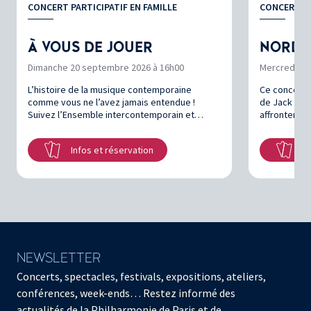
CONCERT PARTICIPATIF EN FAMILLE
CONCERT EN
À VOUS DE JOUER
NORD 
Dimanche 20 septembre 2026 à 16h00
Mercredi 4 
L’histoire de la musique contemporaine
Ce concert d
comme vous ne l’avez jamais entendue !
de Jack Lon
Suivez l’Ensemble intercontemporain et…
affrontent u
Infos et réservation
In
NEWSLETTER
Concerts, spectacles, festivals, expositions, ateliers,
conférences, week-ends… Restez informé des
actualités de la Philharmonie de Paris et de