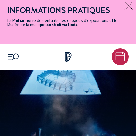
Vers
Menu
Menu
Aller
Pied
Plan
Recherche
la
accès
principal
au
de
du
INFORMATIONS PRATIQUES
Message d’information
page
rapides
contenu
page
site
Accessibilité
principal
La Philharmonie des enfants, les espaces d’expositions et le
Musée de la musique
sont climatisés
.
OUVRIR LE MENU