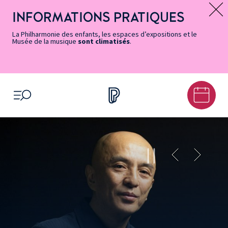
Vers
Menu
Menu
Aller
Pied
Plan
Recherche
la
accès
principal
au
de
du
INFORMATIONS PRATIQUES
Message d’information
page
rapides
contenu
page
site
Accessibilité
principal
La Philharmonie des enfants, les espaces d’expositions et le
Musée de la musique
sont climatisés
.
OUVRIR LE MENU