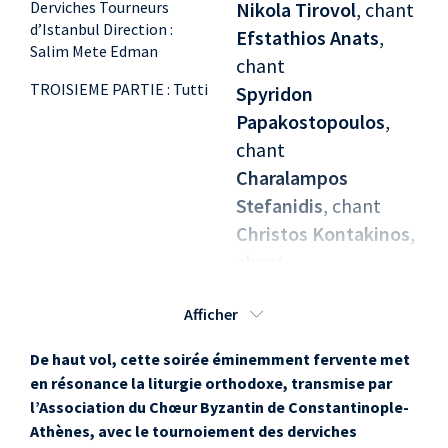
Derviches Tourneurs
Nikola Tirovol
, chant
d’Istanbul Direction :
Efstathios Anats
,
Salim Mete Edman
chant
TROISIEME PARTIE : Tutti
Spyridon
Papakostopoulos
,
chant
Charalampos
Stefanidis
, chant
Christos Kontakinos
,
chant
Dimitrios Lagouros
,
Afficher
chant
Christos Piperos
,
De haut vol, cette soirée éminemment fervente met
chant
en résonance la liturgie orthodoxe, transmise par
Loukas Prokopiou
,
l’Association du Chœur Byzantin de Constantinople-
chant
Athènes, avec le tournoiement des derviches