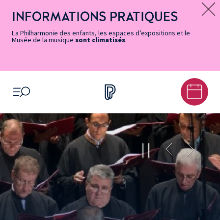
Vers
Menu
Menu
Aller
Pied
Plan
Recherche
la
accès
principal
au
de
du
INFORMATIONS PRATIQUES
Message d’information
page
rapides
contenu
page
site
Accessibilité
principal
La Philharmonie des enfants, les espaces d’expositions et le
Musée de la musique
sont climatisés
.
OUVRIR LE MENU