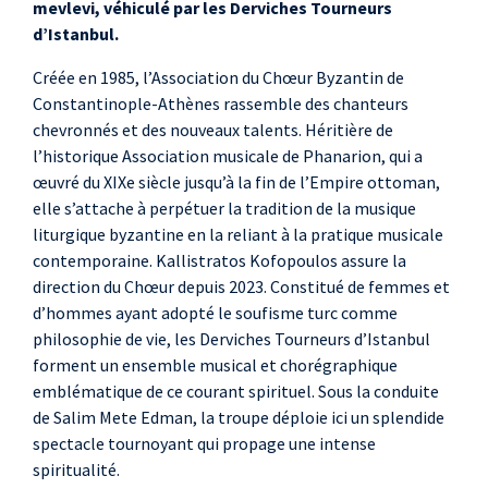
mevlevi, véhiculé par les Derviches Tourneurs
Efstaratios
d’Istanbul.
Lagoumidis
, chant
Les derviches
Créée en 1985, l’Association du Chœur Byzantin de
tourneurs d’Istanbul
Constantinople-Athènes rassemble des chanteurs
chevronnés et des nouveaux talents. Héritière de
Salim Mete Edman
,
l’historique Association musicale de Phanarion, qui a
direction, oud
œuvré du XIXe siècle jusqu’à la fin de l’Empire ottoman,
Emre Isik
, ney
elle s’attache à perpétuer la tradition de la musique
Kaan Sezerler
,
liturgique byzantine en la reliant à la pratique musicale
kamanché
contemporaine. Kallistratos Kofopoulos assure la
Rifat Caliskan
,
direction du Chœur depuis 2023. Constitué de femmes et
d’hommes ayant adopté le soufisme turc comme
bendir
philosophie de vie, les Derviches Tourneurs d’Istanbul
Mustafa Dedeoğlu
,
forment un ensemble musical et chorégraphique
kanun
emblématique de ce courant spirituel. Sous la conduite
Pınar Yatarkalkmaz
,
de Salim Mete Edman, la troupe déploie ici un splendide
semazen
spectacle tournoyant qui propage une intense
Deniz Evren Gügüş
,
spiritualité.