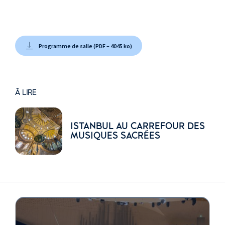
semazen
Gökhan Denkel
,
semazen
Erdinç Mustafa
Programme de salle (PDF – 4045 ko)
Kızılöz
, semazen
Gökhan Demir
,
semazen
À LIRE
ISTANBUL AU CARREFOUR DES
MUSIQUES SACRÉES