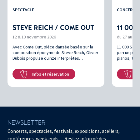
SPECTACLE
CONCERT P
STEVE REICH / COME OUT
11 000
12 & 13 novembre 2026
du 27 au 29
Avec Come Out, pièce dansée basée sur la
11 000 Saite
composition éponyme de Steve Reich, Olivier
pari un peu 
Dubois propulse quinze interprètes…
pianos, tou
Infos et réservation
In
NEWSLETTER
Concerts, spectacles, festivals, expositions, ateliers,
conférences, week-ends… Restez informé des