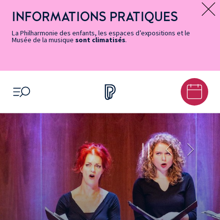
Vers
Menu
Menu
Aller
Pied
Plan
Recherche
la
accès
principal
au
de
du
INFORMATIONS PRATIQUES
Message d’information
page
rapides
contenu
page
site
Accessibilité
principal
La Philharmonie des enfants, les espaces d’expositions et le
Musée de la musique
sont climatisés
.
OUVRIR LE MENU