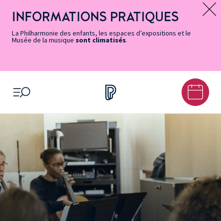
Vers
Menu
Menu
Aller
Pied
Plan
Recherche
la
accès
principal
au
de
du
INFORMATIONS PRATIQUES
Message d’information
page
rapides
contenu
page
site
Accessibilité
principal
La Philharmonie des enfants, les espaces d’expositions et le
Musée de la musique
sont climatisés
.
OUVRIR LE MENU