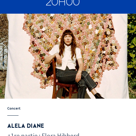
20H00
Concert
ALELA DIANE
+1re partie : Flora Hibberd