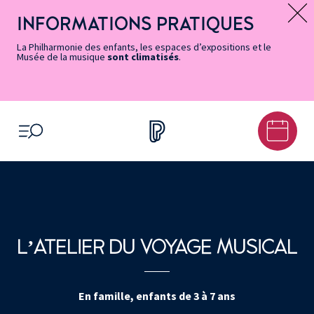
Vers
Menu
Menu
Aller
Pied
Plan
Recherche
la
accès
principal
au
de
du
INFORMATIONS PRATIQUES
Message d’information
page
rapides
contenu
page
site
Accessibilité
principal
La Philharmonie des enfants, les espaces d’expositions et le
Musée de la musique
sont climatisés
.
OUVRIR LE MENU
L’ATELIER DU VOYAGE MUSICAL
En famille, enfants de 3 à 7 ans