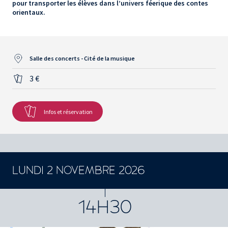
pour transporter les élèves dans l’univers féerique des contes
orientaux.
Salle des concerts - Cité de la musique
3 €
Infos et réservation
LUNDI 2 NOVEMBRE 2026
CONCERTS ET SPECTACLES
14H30