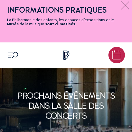
Vers
Menu
Menu
Aller
Pied
Plan
Recherche
la
accès
principal
au
de
du
INFORMATIONS PRATIQUES
Message d’information
page
rapides
contenu
page
site
Accessibilité
principal
La Philharmonie des enfants, les espaces d’expositions et le
Musée de la musique
sont climatisés
.
OUVRIR LE MENU
PROCHAINS ÉVÉNEMENTS
DANS LA SALLE DES
CONCERTS