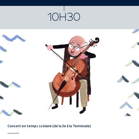
CONCERTS ET SPECTACLES
10H30
Concert en temps scolaire (de la 3e à la Terminale)