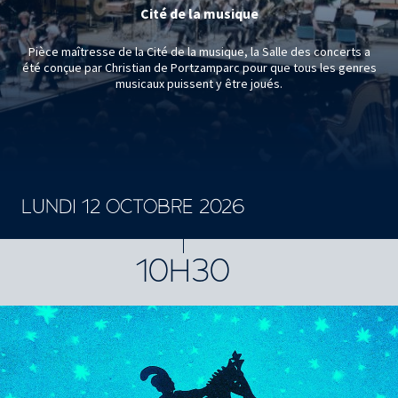
Cité de la musique
Pièce maîtresse de la Cité de la musique, la Salle des concerts a
été conçue par Christian de Portzamparc pour que tous les genres
musicaux puissent y être joués.
LUNDI 12 OCTOBRE 2026
CONCERTS ET SPECTACLES
10H30