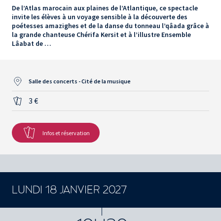
De l’Atlas marocain aux plaines de l’Atlantique, ce spectacle
invite les élèves à un voyage sensible à la découverte des
poétesses amazighes et de la danse du tonneau l’qâada grâce à
la grande chanteuse Chérifa Kersit et à l’illustre Ensemble
Lâabat de …
Salle des concerts - Cité de la musique
3 €
Infos et réservation
LUNDI 18 JANVIER 2027
CONCERTS ET SPECTACLES