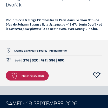
Dvořák
Robin Ticciati dirige l’Orchestre de Paris dans
Le Beau Danube
bleu
de Johann Strauss II, la
Symphonie n° 8
d’Antonín Dvořák et
le
Concerto pour piano n° 4
de Beethoven, avec Seong-Jin Cho.
Grande salle Pierre Boulez - Philharmonie
13€
|
27€
|
32€
|
47€
|
58€
|
68€
Infos et réservation
SAMEDI 19 SEPTEMBRE 2026