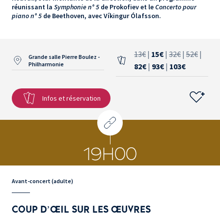
réunissant la
Symphonie n° 5
de Prokofiev et le
Concerto pour
piano n° 5
de Beethoven, avec Víkingur Ólafsson.
13€
|
15€
|
32€
|
52€
|
Grande salle Pierre Boulez -
Philharmonie
82€
|
93€
|
103€
Infos et réservation
19H00
Avant-concert (adulte)
COUP D’ŒIL SUR LES ŒUVRES