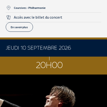
Coursives - Philharmonie
Accès avec le billet du concert
En savoir plus
JEUDI 10 SEPTEMBRE 2026
CONCERTS ET SPECTACLES
20H00