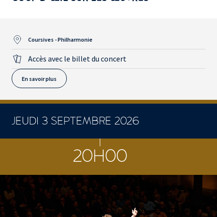
Coursives - Philharmonie
Accès avec le billet du concert
En savoir plus
JEUDI 3 SEPTEMBRE 2026
CONCERTS ET SPECTACLES
20H00