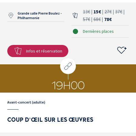
13€
|
15€
|
27€
|
37€
|
Grande salle Pierre Boulez -
Philharmonie
57€
|
68€
|
78€
Dernières places
Infos et réservation
19H00
Avant-concert (adulte)
COUP D’ŒIL SUR LES ŒUVRES