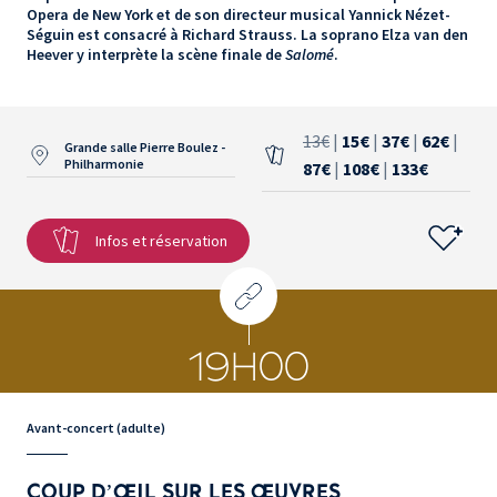
Opera de New York et de son directeur musical Yannick Nézet-
Séguin est consacré à Richard Strauss. La soprano Elza van den
Heever y interprète la scène finale de
Salomé
.
13€
|
15€
|
37€
|
62€
|
Grande salle Pierre Boulez -
Philharmonie
87€
|
108€
|
133€
Infos et réservation
19H00
Avant-concert (adulte)
COUP D’ŒIL SUR LES ŒUVRES