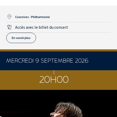
Coursives - Philharmonie
Accès avec le billet du concert
En savoir plus
MERCREDI 9 SEPTEMBRE 2026
CONCERTS ET SPECTACLES
20H00