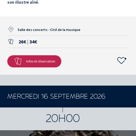
son illustre aîné.
Salle des concerts - Cité de la musique
26€
|
34€
Infos et réservation
MERCREDI 16 SEPTEMBRE 2026
CONCERTS ET SPECTACLES
20H00