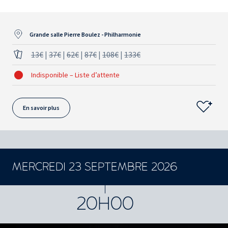
Grande salle Pierre Boulez - Philharmonie
13€
|
37€
|
62€
|
87€
|
108€
|
133€
Indisponible – Liste d’attente
En savoir plus
MERCREDI 23 SEPTEMBRE 2026
CONCERTS ET SPECTACLES
20H00