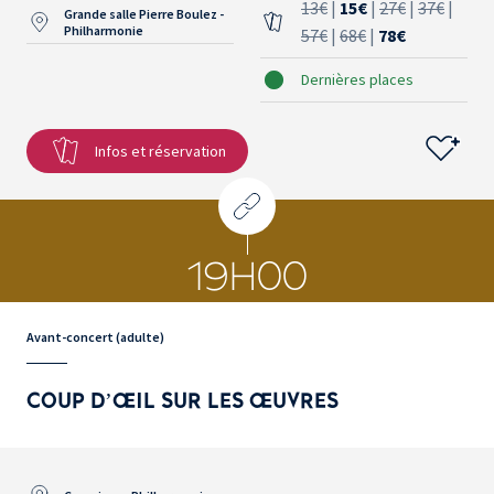
13€
|
15€
|
27€
|
37€
|
Grande salle Pierre Boulez -
Philharmonie
57€
|
68€
|
78€
Dernières places
Infos et réservation
19H00
Avant-concert (adulte)
COUP D’ŒIL SUR LES ŒUVRES