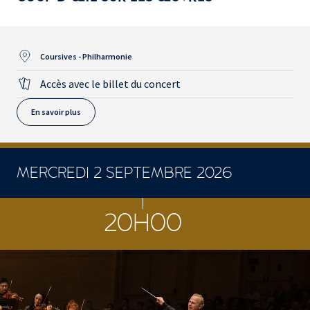
Coursives - Philharmonie
Accès avec le billet du concert
En savoir plus
MERCREDI 2 SEPTEMBRE 2026
CONCERTS ET SPECTACLES
20H00