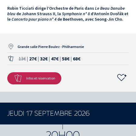
Robin Ticciati dirige l’Orchestre de Paris dans
Le Beau Danube
bleu
de Johann Strauss II, la
Symphonie n° 8
d’Antonín Dvořák et
le
Concerto pour piano n° 4
de Beethoven, avec Seong-Jin Cho.
Grande salle Pierre Boulez - Philharmonie
13€
|
27€
|
32€
|
47€
|
58€
|
68€
Infos et réservation
JEUDI 17 SEPTEMBRE 2026
CONCERTS ET SPECTACLES
20H00