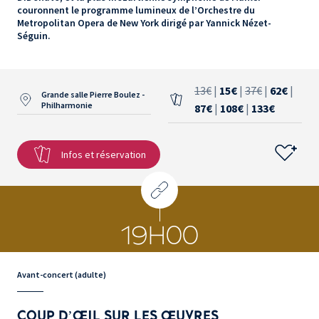
couronnent le programme lumineux de l’Orchestre du
Metropolitan Opera de New York dirigé par Yannick Nézet-
Séguin.
13€
|
15€
|
37€
|
62€
|
Grande salle Pierre Boulez -
Philharmonie
87€
|
108€
|
133€
Infos et réservation
19H00
Avant-concert (adulte)
COUP D’ŒIL SUR LES ŒUVRES