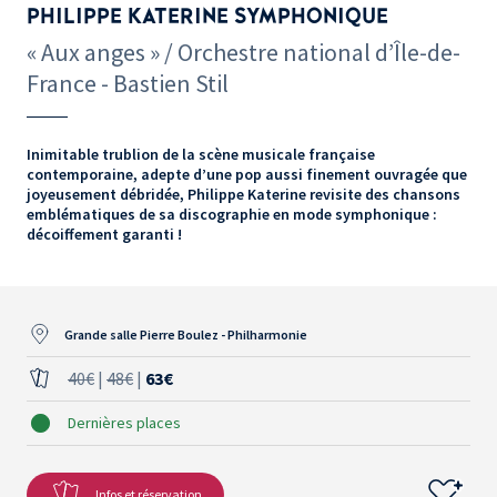
PHILIPPE KATERINE SYMPHONIQUE
« Aux anges » / Orchestre national d’Île-de-
France - Bastien Stil
Inimitable trublion de la scène musicale française
contemporaine, adepte d’une pop aussi finement ouvragée que
joyeusement débridée, Philippe Katerine revisite des chansons
emblématiques de sa discographie en mode symphonique :
décoiffement garanti !
Grande salle Pierre Boulez - Philharmonie
40€
|
48€
|
63€
Dernières places
Infos et réservation