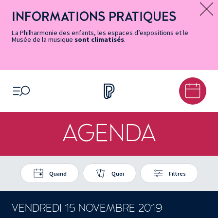
Vers
Menu
Menu
Aller
Pied
Plan
Recherche
la
accès
principal
au
de
du
INFORMATIONS PRATIQUES
Message d’information
page
rapides
contenu
page
site
Accessibilité
principal
La Philharmonie des enfants, les espaces d’expositions et le
Musée de la musique
sont climatisés
.
OUVRIR LE MENU
AGENDA
Quand
Quoi
Filtres
VENDREDI 15 NOVEMBRE 2019