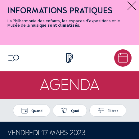
Vers
Menu
Menu
Aller
Pied
Plan
Recherche
la
accès
principal
au
de
du
INFORMATIONS PRATIQUES
Message d’information
page
rapides
contenu
page
site
Accessibilité
principal
La Philharmonie des enfants, les espaces d’expositions et le
Musée de la musique
sont climatisés
.
OUVRIR LE MENU
AGENDA
Quand
Quoi
Filtres
VENDREDI 17 MARS 2023