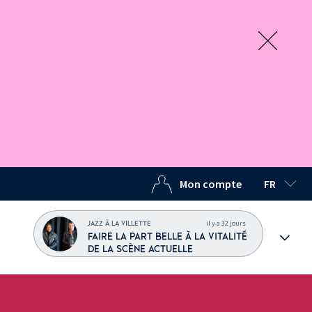
Mon compte
FR
LANGUE C
il y a 32 jours
JAZZ À LA VILLETTE
FAIRE LA PART BELLE À LA VITALITÉ
DE LA SCÈNE ACTUELLE