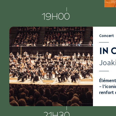
19H00
Concert
IN 
Joaki
Élément 
– l’icon
renfort 
21H30