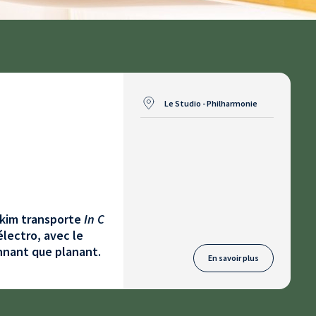
Le Studio - Philharmonie
akim transporte
In C
électro, avec le
onnant que planant.
En savoir plus