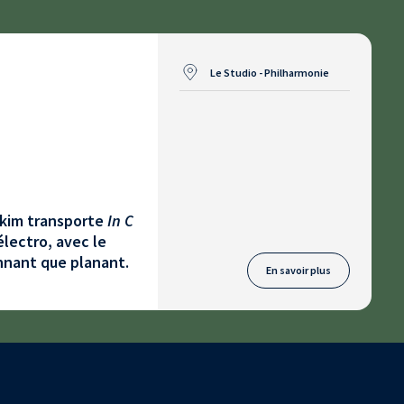
Le Studio - Philharmonie
akim transporte
In C
électro, avec le
onnant que planant.
En savoir plus