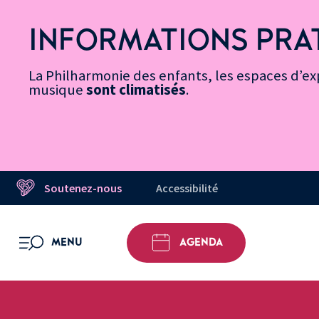
Vers
Menu
Menu
Aller
Pied
Plan
Recherche
la
accès
principal
au
de
du
INFORMATIONS PRA
page
rapides
contenu
page
site
Message d’information
Accessibilité
principal
La Philharmonie des enfants, les espaces d’exp
musique
sont climatisés
.
Soutenez-nous
Accessibilité
MENU
AGENDA
OUVRIR LE MENU