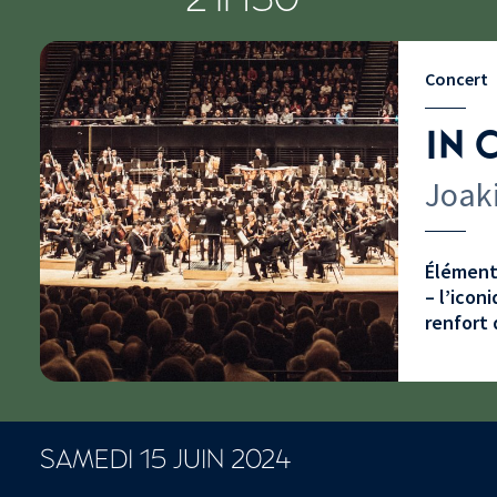
Concert
IN 
Joaki
Élément 
– l’icon
renfort 
SAMEDI 15 JUIN 2024