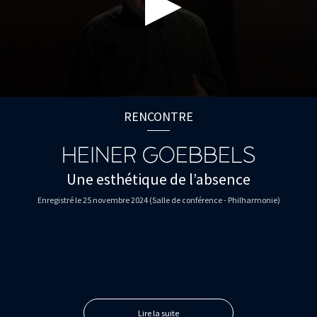
0
seconds
RENCONTRE
of
0
seconds
HEINER GOEBBELS
Une esthétique de l’absence
Enregistré le 25 novembre 2024 (Salle de conférence - Philharmonie)
Lire la suite