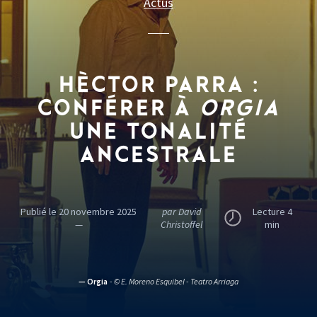
Actus
HÈCTOR PARRA :
CONFÉRER À
ORGIA
UNE TONALITÉ
ANCESTRALE
Publié le 20 novembre 2025
par David
Lecture 4
—
Christoffel
min
— Orgia
- © E. Moreno Esquibel - Teatro Arriaga