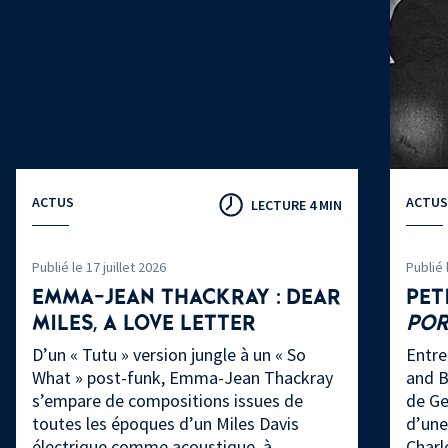
ACTUS
ACTUS
LECTURE 4 MIN
Publié le 17 juillet 2026
Publié 
EMMA-JEAN THACKRAY : DEAR
PET
MILES, A LOVE LETTER
PO
D’un « Tutu » version jungle à un « So
Entre
What » post-funk, Emma-Jean Thackray
and B
s’empare de compositions issues de
de Ge
toutes les époques d’un Miles Davis
d’une
électrique comme acoustique, à
Charl