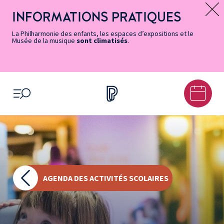
Vers
Menu
Menu
Aller
Pied
Plan
Recherche
la
accès
principal
au
de
du
INFORMATIONS PRATIQUES
Message d’information
page
rapides
contenu
page
site
Accessibilité
principal
La Philharmonie des enfants, les espaces d’expositions et le
Musée de la musique
sont climatisés
.
OUVRIR LE MENU
AGENDA DES ACTIVITÉS SCOLAIRES