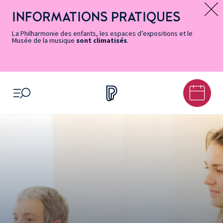
Vers
Menu
Menu
Aller
Pied
Plan
Recherche
la
accès
principal
au
de
du
INFORMATIONS PRATIQUES
Message d’information
page
rapides
contenu
page
site
Accessibilité
principal
La Philharmonie des enfants, les espaces d’expositions et le
Musée de la musique
sont climatisés
.
OUVRIR LE MENU