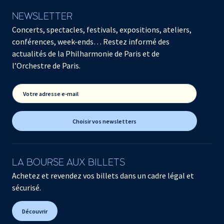
18:30
NEWSLETTER
JEUDI 6 JUIN 2019 -
18:30
Concerts, spectacles, festivals, expositions, ateliers,
JEUDI 13 JUIN 2019 -
conférences, week-ends… Restez informé des
18:30
actualités de la Philharmonie de Paris et de
JEUDI 20 JUIN 2019 -
l’Orchestre de Paris.
18:30
Votre adresse e-mail
Choisir vos newsletters
LA BOURSE AUX BILLETS
Achetez et revendez vos billets dans un cadre légal et
sécurisé.
Découvrir