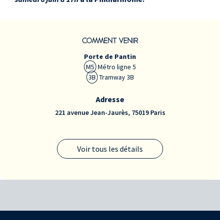
JEUDI 14 FÉVRIER 2019 -
18:30
JEUDI 21 FÉVRIER 2019 -
COMMENT VENIR
18:30
JEUDI 14 MARS 2019 -
Porte de Pantin
18:30
M5
Métro ligne 5
JEUDI 21 MARS 2019 -
3B
Tramway 3B
18:30
JEUDI 28 MARS 2019 -
Adresse
18:30
221 avenue Jean-Jaurès, 75019 Paris
JEUDI 4 AVRIL 2019 -
18:30
JEUDI 11 AVRIL 2019 -
Voir tous les détails
18:30
JEUDI 18 AVRIL 2019 -
18:30
JEUDI 9 MAI 2019 - 18:30
JEUDI 16 MAI 2019 -
18:30
JEUDI 23 MAI 2019 -