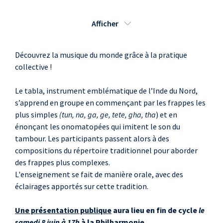
2018 - 18:30
JEUDI 22 NOVEMBRE
Afficher
2018 - 18:30
JEUDI 29 NOVEMBRE
2018 - 18:30
Découvrez la musique du monde grâce à la pratique
JEUDI 6 DÉCEMBRE 2018
collective !
- 18:30
JEUDI 13 DÉCEMBRE
Le tabla, instrument emblématique de l’Inde du Nord,
2018 - 18:30
JEUDI 20 DÉCEMBRE
s’apprend en groupe en commençant par les frappes les
2018 - 18:30
plus simples
(tun, na, ga, ge, tete, gha, tha
) et en
JEUDI 10 JANVIER 2019 -
énonçant les onomatopées qui imitent le son du
18:30
tambour. Les participants passent alors à des
JEUDI 17 JANVIER 2019 -
compositions du répertoire traditionnel pour aborder
18:30
des frappes plus complexes.
JEUDI 24 JANVIER 2019 -
L'enseignement se fait de manière orale, avec des
18:30
éclairages apportés sur cette tradition.
JEUDI 31 JANVIER 2019 -
18:30
Une présentation publique
aura lieu en fin de cycle
le
JEUDI 7 FÉVRIER 2019 -
samedi 8 juin à 17h
à la Philharmonie.
18:30