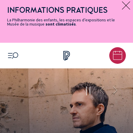
Vers
Menu
Menu
Aller
Pied
Plan
Recherche
la
accès
principal
au
de
du
INFORMATIONS PRATIQUES
Message d’information
page
rapides
contenu
page
site
Accessibilité
principal
La Philharmonie des enfants, les espaces d’expositions et le
Musée de la musique
sont climatisés
.
OUVRIR LE MENU