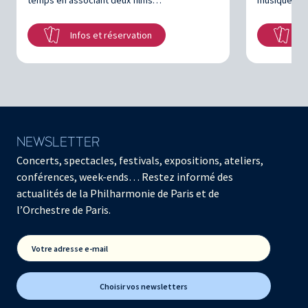
temps en associant deux films…
musique ori
Infos et réservation
In
NEWSLETTER
Concerts, spectacles, festivals, expositions, ateliers,
conférences, week-ends… Restez informé des
actualités de la Philharmonie de Paris et de
l’Orchestre de Paris.
Votre adresse e-mail
Choisir vos newsletters