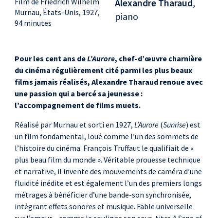
Film de Friedrich Wilhelm
Alexandre Tharaud
,
Murnau, États-Unis, 1927,
piano
94 minutes
Pour les cent ans de
L’Aurore
, chef-d’œuvre charnière
du cinéma régulièrement cité parmi les plus beaux
films jamais réalisés, Alexandre Tharaud renoue avec
une passion qui a bercé sa jeunesse :
l’accompagnement de films muets.
Réalisé par Murnau et sorti en 1927,
L’Aurore
(
Sunrise
) est
un film fondamental, loué comme l’un des sommets de
l’histoire du cinéma. François Truffaut le qualifiait de «
plus beau film du monde ». Véritable prouesse technique
et narrative, il invente des mouvements de caméra d’une
fluidité inédite et est également l’un des premiers longs
métrages à bénéficier d’une bande-son synchronisée,
intégrant effets sonores et musique. Fable universelle