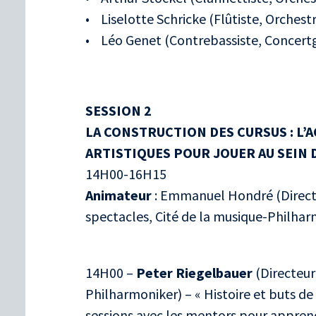
• Liselotte Schricke (Flûtiste, Orchest
• Léo Genet (Contrebassiste, Concer
SESSION 2
LA CONSTRUCTION DES CURSUS : L’
ARTISTIQUES POUR JOUER AU SEIN 
14H00-16H15
Animateur
: Emmanuel Hondré (Direct
spectacles, Cité de la musique-Philhar
14H00 –
Peter Riegelbauer
(Directeur
Philharmoniker) – « Histoire et buts de 
sessions avec les mentors pour apprendr