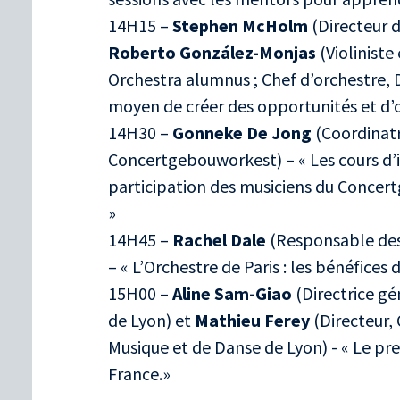
14H15 –
Stephen McHolm
(Directeur d
Roberto González-Monjas
(Violiniste
Orchestra alumnus ; Chef d’orchestre, D
moyen de créer des opportunités et d’ou
14H30 –
Gonneke De Jong
(Coordinatr
Concertgebouworkest) – « Les cours d’i
participation des musiciens du Concer
»
14H45 –
Rachel Dale
(Responsable des 
– « L’Orchestre de Paris : les bénéfice
15H00 –
Aline Sam-Giao
(Directrice gé
de Lyon) et
Mathieu Ferey
(Directeur,
Musique et de Danse de Lyon) - « Le pr
France.»