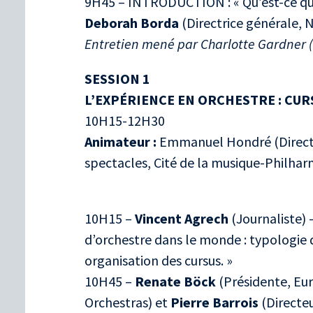
9H45 – INTRODUCTION : « Qu’est-ce qu’
Deborah Borda
(Directrice générale, 
Entretien mené par Charlotte Gardner (
SESSION 1
L’EXPÉRIENCE EN ORCHESTRE : CU
10H15-12H30
Animateur :
Emmanuel Hondré (Direct
spectacles, Cité de la musique-Philhar
10H15 –
Vincent Agrech
(Journaliste) 
d’orchestre dans le monde : typologie 
organisation des cursus. »
10H45 –
Renate Böck
(Présidente, Eu
Orchestras) et
Pierre Barrois
(Directeu