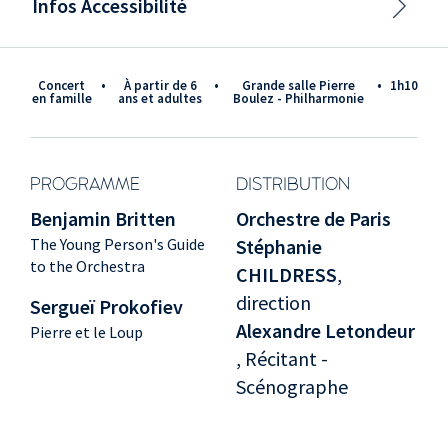
Infos Accessibilité
Concert
•
à partir de 6
•
Grande salle Pierre
•
1h10
en famille
ans et adultes
Boulez - Philharmonie
PROGRAMME
DISTRIBUTION
Benjamin Britten
Orchestre de Paris
The Young Person's Guide
Stéphanie
to the Orchestra
CHILDRESS
,
direction
Sergueï Prokofiev
Alexandre Letondeur
Pierre et le Loup
, Récitant -
Scénographe