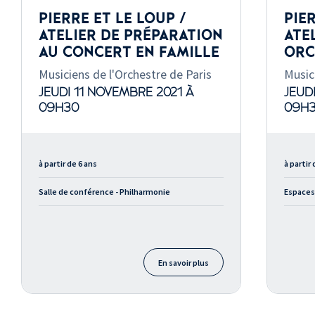
PIERRE ET LE LOUP /
PIE
ATELIER DE PRÉPARATION
ATE
AU CONCERT EN FAMILLE
ORC
Musiciens de l'Orchestre de Paris
Music
JEUDI 11 NOVEMBRE 2021 À
JEUD
09H30
09H
à partir de 6 ans
à partir 
Salle de conférence - Philharmonie
Espaces
En savoir plus