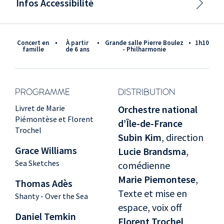
Infos Accessibilité
Concert en
•
à partir
•
Grande salle Pierre Boulez
•
1h10
famille
de 6 ans
- Philharmonie
PROGRAMME
DISTRIBUTION
Livret de Marie
Orchestre national
Piémontèse et Florent
d’Île-de-France
Trochel
Subin Kim
, direction
Grace Williams
Lucie Brandsma
,
Sea Sketches
comédienne
Marie Piemontese
,
Thomas Adès
Texte et mise en
Shanty - Over the Sea
espace, voix off
Daniel Temkin
Florent Trochel
,