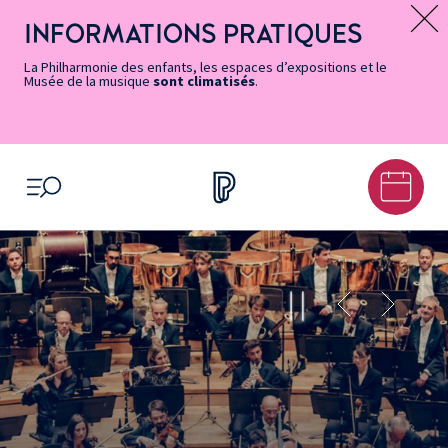
Vers
Menu
Menu
Aller
Pied
Plan
Recherche
la
accès
principal
au
de
du
INFORMATIONS PRATIQUES
Message d’information
page
rapides
contenu
page
site
Accessibilité
principal
La Philharmonie des enfants, les espaces d’expositions et le
Musée de la musique
sont climatisés
.
OUVRIR LE MENU