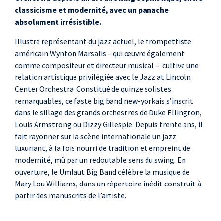
classicisme et modernité, avec un panache
trompette
absolument irrésistible.
Michaël Ballue
,
trombone
Illustre représentant du jazz actuel, le trompettiste
Alexis Persigan
,
américain Wynton Marsalis – qui œuvre également
comme compositeur et directeur musical – cultive une
trombone
relation artistique privilégiée avec le Jazz at Lincoln
Jules Boittin
,
Center Orchestra. Constitué de quinze solistes
trombone
remarquables, ce faste big band new-yorkais s’inscrit
Judith Wekstein
,
dans le sillage des grands orchestres de Duke Ellington,
trombone basse
Louis Armstrong ou Dizzy Gillespie. Depuis trente ans, il
Matthieu Naulleau
,
fait rayonner sur la scène internationale un jazz
luxuriant, à la fois nourri de tradition et empreint de
piano
modernité, mû par un redoutable sens du swing. En
Romain Vuillemin
,
ouverture, le Umlaut Big Band célèbre la musique de
guitare, banjo
Mary Lou Williams, dans un répertoire inédit construit à
Sébastien Beliah
,
partir des manuscrits de l’artiste.
contrebasse
Antonin Gerbal
,