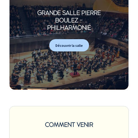
trombone
GRANDE SALLE PIERRE
Vincent Gardner
,
BOULEZ -
trombone
PHILHARMONIE
Sherman Irby
,
saxophones alto et
Découvrir la salle
soprano, flûte,
clarinette
Alexa Tarantino
,
saxophones alto et
soprano, flûte,
clarinette
Victor Goines
,
saxophones alto et
soprano, clarinette
COMMENT VENIR
Walter Blanding
,
saxophones alto et