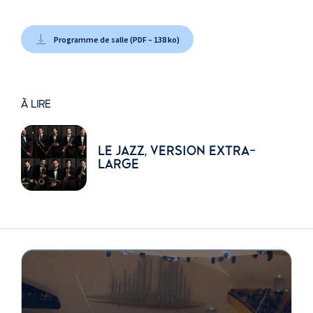
batterie
Programme de salle (PDF – 138 ko)
deuxième partie
Jazz at Lincoln
Center Orchestra
Wynton Marsalis
,
À LIRE
composition,
direction, trompette
Ryan Kisor
,
LE JAZZ, VERSION EXTRA-
LARGE
trompette
Kenny Rampton
,
trompette
Marcus Printup
,
trompette
Chris Crenshaw
,
trombone
Elliot Mason
,