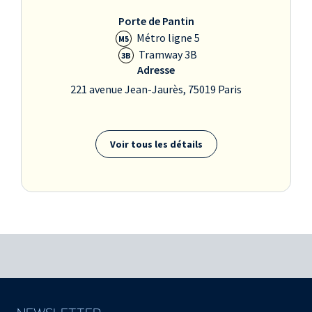
soprano, clarinette
Porte de Pantin
Paul Nedzela
,
Métro ligne 5
M5
saxophones baryton
Tramway 3B
3B
Adresse
et soprano,
221 avenue Jean-Jaurès, 75019 Paris
clarinette basse
Dan Nimmer
, piano
Carlos Henriquez
,
Voir tous les détails
basse
Obed Calvaire
,
batterie