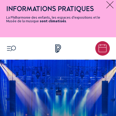
Vers
Menu
Menu
Aller
Pied
Plan
Recherche
la
accès
principal
au
de
du
INFORMATIONS PRATIQUES
Message d’information
page
rapides
contenu
page
site
Accessibilité
principal
La Philharmonie des enfants, les espaces d’expositions et le
Musée de la musique
sont climatisés
.
OUVRIR LE MENU