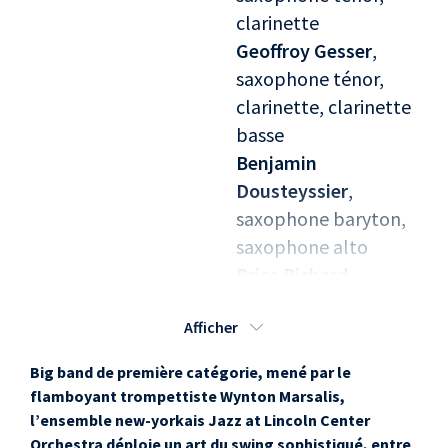
clarinette
Geoffroy Gesser
,
saxophone ténor,
clarinette, clarinette
basse
Benjamin
Dousteyssier
,
saxophone baryton,
saxophone alto
Brice Pichard
,
trompette
Afficher
Pauline Leblond
,
trompette
Big band de première catégorie, mené par le
Gabriel Levasseur
,
flamboyant trompettiste Wynton Marsalis,
trompette
l’ensemble new-yorkais Jazz at Lincoln Center
Emil Strandberg
,
Orchestra déploie un art du swing sophistiqué, entre