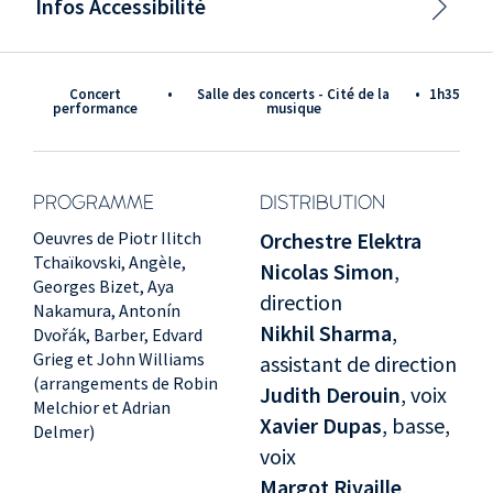
Infos Accessibilité
Concert
•
Salle des concerts - Cité de la
•
1h35
performance
musique
PROGRAMME
DISTRIBUTION
Oeuvres de Piotr Ilitch
Orchestre Elektra
Tchaïkovski, Angèle,
Nicolas Simon
,
Georges Bizet, Aya
direction
Nakamura, Antonín
Nikhil Sharma
,
Dvořák, Barber, Edvard
Grieg et John Williams
assistant de direction
(arrangements de Robin
Judith Derouin
, voix
Melchior et Adrian
Xavier Dupas
, basse,
Delmer)
voix
Margot Rivaille
,