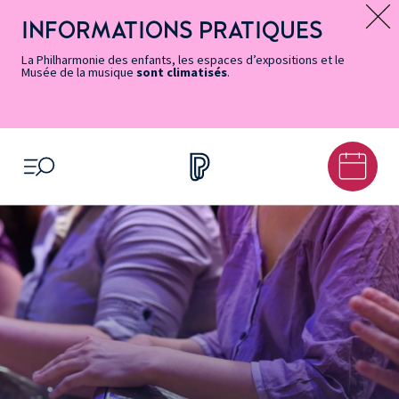
Vers
Menu
Menu
Aller
Pied
Plan
Recherche
la
accès
principal
au
de
du
INFORMATIONS PRATIQUES
Message d’information
page
rapides
contenu
page
site
Accessibilité
principal
La Philharmonie des enfants, les espaces d’expositions et le
Musée de la musique
sont climatisés
.
OUVRIR LE MENU