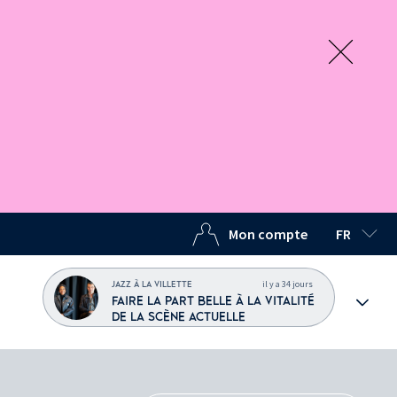
Mon compte
FR
LANGUE C
il y a 34 jours
JAZZ À LA VILLETTE
FAIRE LA PART BELLE À LA VITALITÉ
DE LA SCÈNE ACTUELLE