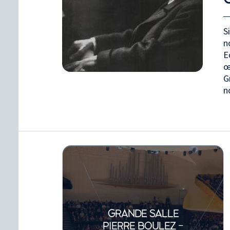
S
n
E
œ
G
n
GRANDE SALLE
PIERRE BOULEZ -