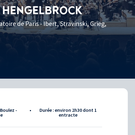
/ HENGELBROCK
ire de Paris - Ibert, Stravinski, Grieg,
 Boulez -
•
Durée : environ
2h30
dont 1
ie
entracte