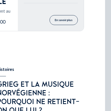
LE
ent au
En savoir plus
H00
istoires
GRIEG ET LA MUSIQUE
NORVÉGIENNE :
POURQUOI NE RETIENT-
ON QUE LUI ?