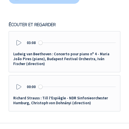
ÉCOUTER ET REGARDER
03:08
Play
Ludwig van Beethoven : Concerto pour piano n° 4 - Maria
João Pires (piano), Budapest Festival Orchestra, Iván
Fischer (direction)
00:00
Play
Richard Strauss : Till l’Espiègle - NDR Sinfonieorchester
Hamburg, Christoph von Dohnányi (direction)