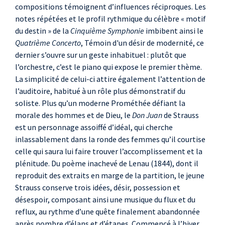
compositions témoignent d’influences réciproques. Les
notes répétées et le profil rythmique du célèbre « motif
du destin » de la
Cinquième Symphonie
imbibent ainsi le
Quatrième Concerto
, Témoin d'un désir de modernité, ce
dernier s’ouvre sur un geste inhabituel : plutôt que
l’orchestre, c’est le piano qui expose le premier thème.
La simplicité de celui-ci attire également l’attention de
l’auditoire, habitué à un rôle plus démonstratif du
soliste. Plus qu’un moderne Prométhée défiant la
morale des hommes et de Dieu, le
Don Juan
de Strauss
est un personnage assoiffé d’idéal, qui cherche
inlassablement dans la ronde des femmes qu’il courtise
celle qui saura lui faire trouver l’accomplissement et la
plénitude. Du poème inachevé de Lenau (1844), dont il
reproduit des extraits en marge de la partition, le jeune
Strauss conserve trois idées, désir, possession et
désespoir, composant ainsi une musique du flux et du
reflux, au rythme d’une quête finalement abandonnée
après nombre d’élans et d’étapes. Commencé à l’hiver