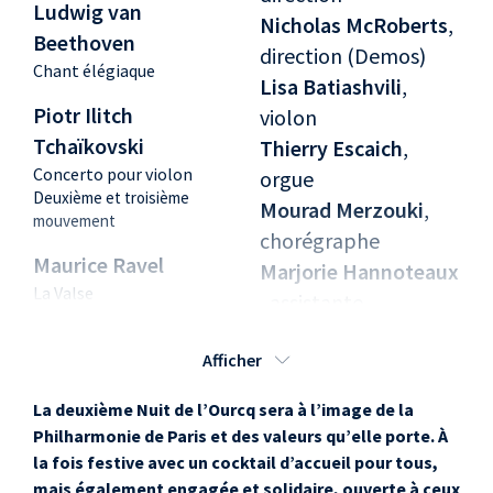
Ludwig van
Nicholas McRoberts
,
Beethoven
direction (Demos)
Chant élégiaque
Lisa Batiashvili
,
Piotr Ilitch
violon
Tchaïkovski
Thierry Escaich
,
Concerto pour violon
orgue
Deuxième et troisième
Mourad Merzouki
,
mouvement
chorégraphe
Maurice Ravel
Marjorie Hannoteaux
La Valse
, assistante
chorégraphie
Thierry Escaich
Afficher
Danseurs de la
Corps-accord improvisé
chorégraphie : Mourad
Compagnie Käfig
La deuxième Nuit de l’Ourcq sera à l’image de la
Merzouki
Richard Wilberforce
,
Philharmonie de Paris et des valeurs qu’elle porte. À
Youssoupha
chef de chœur
la fois festive avec un cocktail d’accueil pour tous,
Grand Paris (Carmen)
Béatrice Warcollier
,
mais également engagée et solidaire, ouverte à ceux