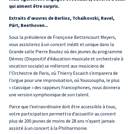
arrangements d’Olivier
qui aiment être surpris.
cheffe de choeur
Koundouno
Youssoupha
, voix
Devenir Vieux
Extraits d’œuvres de Berlioz, Tchaïkovski, Ravel,
Olivier Koundouno
,
arrangements d’Olivier
Pärt, Beethoven...
Koundouno
violoncelle
Final : Youssoupha Gospel
Sous la présidence de Françoise Bettencourt Meyers,
Manu Sauvage
, piano
Symphonique Experience
vous assisterez à un concert inédit et unique dans la
Ayelya Douniama
,
arrangements d’Olivier
Grande salle Pierre Boulez où des jeunes du programme
Koundouno
cheffe de choeur
Démos (Dispositif d’éducation musicale et orchestrale à
Chœur Gospel
vocation sociale) se mêleront aux musiciens de
l’Orchestre de Paris, où Thierry Escaich s’emparera de
l’orgue pour une improvisation, où Youssoupha, le plus
«
classique
» des rappeurs francophones, nous donnera
une version symphonique de son talent.
Parce que l’extraordinaire doit être accessible à tous,
votre participation permettra d’accueillir au concert
plus de 200 jeunes de moins de 28 ans n’ayant jamais
assisté à un concert à la Philharmonie.