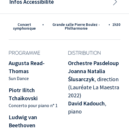
Infos Accessibilité
Concert
•
Grande salle Pierre Boulez -
•
1h30
symphonique
Philharmonie
PROGRAMME
DISTRIBUTION
Augusta Read-
Orchestre Pasdeloup
Thomas
Joanna Natalia
Sun Dance
Ślusarczyk
, direction
(Lauréate La Maestra
Piotr Ilitch
2022)
Tchaïkovski
David Kadouch
,
Concerto pour piano n° 1
piano
Ludwig van
Beethoven