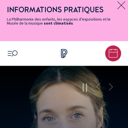
Vers
Menu
Menu
Aller
Pied
Plan
Recherche
la
accès
principal
au
de
du
INFORMATIONS PRATIQUES
Message d’information
page
rapides
contenu
page
site
Accessibilité
principal
La Philharmonie des enfants, les espaces d’expositions et le
Musée de la musique
sont climatisés
.
OUVRIR LE MENU