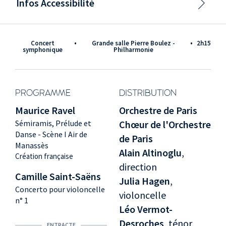
Infos Accessibilité
Concert
•
Grande salle Pierre Boulez -
•
2h15
symphonique
Philharmonie
PROGRAMME
DISTRIBUTION
Maurice Ravel
Orchestre de Paris
Sémiramis, Prélude et
Chœur de l'Orchestre
Danse - Scène I Air de
de Paris
Manassès
Alain Altinoglu
,
Création française
direction
Camille Saint-Saëns
Julia Hagen
,
Concerto pour violoncelle
violoncelle
n° 1
Léo Vermot-
Desroches
, ténor
ENTRACTE