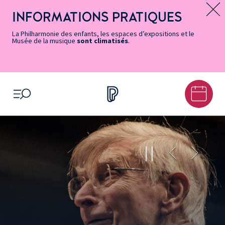
Vers
Menu
Menu
Aller
Pied
Plan
Recherche
la
accès
principal
au
de
du
INFORMATIONS PRATIQUES
Message d’information
page
rapides
contenu
page
site
Accessibilité
principal
La Philharmonie des enfants, les espaces d’expositions et le
Musée de la musique
sont climatisés
.
OUVRIR LE MENU