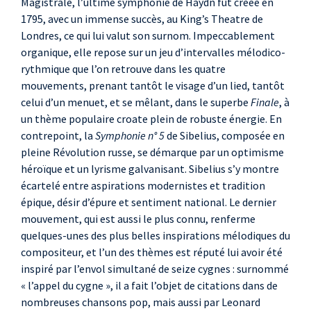
Magistrale, l’ultime symphonie de Haydn fut créée en
1795, avec un immense succès, au King’s Theatre de
Londres, ce qui lui valut son surnom. Impeccablement
organique, elle repose sur un jeu d’intervalles mélodico-
rythmique que l’on retrouve dans les quatre
mouvements, prenant tantôt le visage d’un lied, tantôt
celui d’un menuet, et se mêlant, dans le superbe
Finale
, à
un thème populaire croate plein de robuste énergie. En
contrepoint, la
Symphonie n° 5
de Sibelius, composée en
pleine Révolution russe, se démarque par un optimisme
héroïque et un lyrisme galvanisant. Sibelius s’y montre
écartelé entre aspirations modernistes et tradition
épique, désir d’épure et sentiment national. Le dernier
mouvement, qui est aussi le plus connu, renferme
quelques-unes des plus belles inspirations mélodiques du
compositeur, et l’un des thèmes est réputé lui avoir été
inspiré par l’envol simultané de seize cygnes
: surnommé
«
l’appel du cygne
», il a fait l’objet de citations dans de
nombreuses chansons pop, mais aussi par Leonard