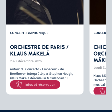
CONCERT SYMPHONIQUE
CONCERT S
ORCHESTRE DE PARIS /
CHICA
KLAUS MÄKELÄ
ORCHE
MÄKELÄ
2 & 3 décembre 2026
Jeudi 21 jan
Autour du Concerto « Empereur » de
Beethoven interprété par Stephen Hough,
Klaus Mäkel
Klaus Mäkelä déroule un fil finlandais : il…
Orchestra, d
Infos et réservation
musical (à 
In