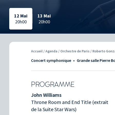
Date sélectionnée:
Date sélectionnée:
Date sélectionnée:
Date sélectionnée:
12 Mai
13 Mai
20h00
20h00
Accueil
/
Agenda
/ Orchestre de Paris / Roberto Gon
Concert symphonique
•
Grande salle Pierre B
PROGRAMME
John Williams
Throne Room and End Title (extrait
de la Suite Star Wars)