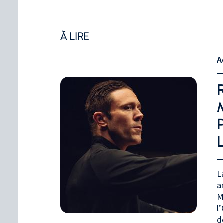
À LIRE
A
L
a
M
l
d