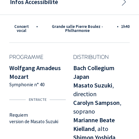
Infos Accessibilité
Concert
•
Grande salle Pierre Boulez -
•
1h40
vocal
Philharmonie
PROGRAMME
DISTRIBUTION
Wolfgang Amadeus
Bach Collegium
Mozart
Japan
Symphonie n° 40
Masato Suzuki
,
direction
ENTRACTE
Carolyn Sampson
,
soprano
Requiem
Marianne Beate
version de Masato Suzuki
Kielland
, alto
Shimon Yoshida
,