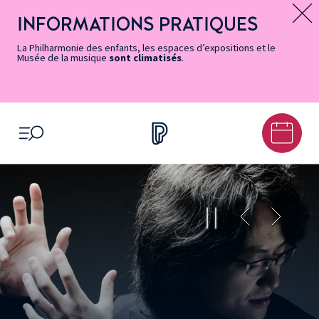
Vers
Menu
Menu
Aller
Pied
Plan
Recherche
la
accès
principal
au
de
du
INFORMATIONS PRATIQUES
Message d’information
page
rapides
contenu
page
site
Accessibilité
principal
La Philharmonie des enfants, les espaces d’expositions et le
Musée de la musique
sont climatisés
.
OUVRIR LE MENU