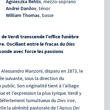
Agnieszka Rehlis
, mezzo-soprano
Andrei Danilov
, ténor
William Thomas
, basse
m
de Verdi transcende l’office funèbre
e. Oscillant entre le fracas du
Dies
l sonde avec force les passions
Alessandro Manzoni, disparu en 1873, le
ée suivante, sous la direction du
blic. Son originalité tient à l’alliage
ue et l’expression la plus lyrique. Verdi y
u déferlement tumultueux du
Dies irae
,
le la sérénité pastorale de l’
Agnus Dei