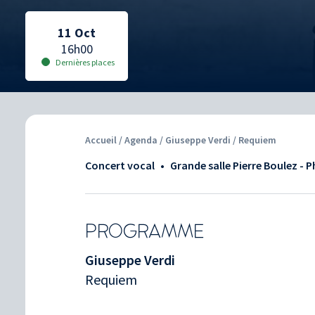
Date sélectionnée:
Date sélectionnée:
11 Oct
16h00
Dernières places
Accueil
/
Agenda
/ Giuseppe Verdi / Requiem
Concert vocal
•
Grande salle Pierre Boulez - 
PROGRAMME
Giuseppe Verdi
Requiem