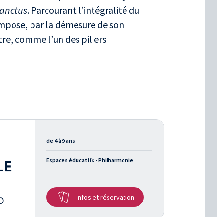
anctus
. Parcourant l’intégralité du
impose, par la démesure de son
tre, comme l’un des piliers
de 4 à 9 ans
Espaces éducatifs - Philharmonie
LE
t
Infos et réservation
0