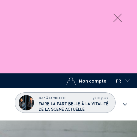
Mon compte
FR
LANGUE C
il y a 30 jours
JAZZ À LA VILLETTE
FAIRE LA PART BELLE À LA VITALITÉ
DE LA SCÈNE ACTUELLE