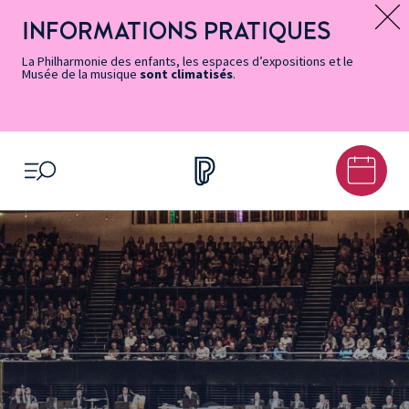
Vers
Menu
Menu
Aller
Pied
Plan
Recherche
la
accès
principal
au
de
du
INFORMATIONS PRATIQUES
Message d’information
page
rapides
contenu
page
site
Accessibilité
principal
La Philharmonie des enfants, les espaces d’expositions et le
Musée de la musique
sont climatisés
.
OUVRIR LE MENU