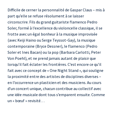
Borja Flames
Lepanto
Difficile de cerner la personnalité de Gaspar Claus – mis à
part qu’elle se refuse résolument à se laisser
Laure Brisa
circonscrire. Fils du grand guitariste flamenco Pedro
Sorrow
Soler, formé à l’excellence du violoncelle classique, il se
frotte avec un égal bonheur à la musique improvisée
Bachar Mar-Khalifé
(avec Keiji Haino ou Serge Teyssot-Gay), la musique
Marée Noire
contemporaine (Bryce Dessner), le flamenco (Pedro
Soler et Ines Bacan) ou la pop (Barbara Carlotti, Peter
Ambeyance
Von Poehl), et ne prend jamais autant de plaisir que
Knife Edge
lorsqu’il fait éclater les frontières. C’est encore ce qu’il
Camille Hardouin
fait avec ce concept de « One Night Stand », qui souligne
Fuire ou prendre feu
la proximité entre des artistes de disciplines diverses –
en l’occurrence un plasticien et des musiciens. Au cours
d’un concert unique, chacun contribue au collectif avec
une idée musicale dont tous s’emparent ensuite. Comme
un « bœuf » revisité…