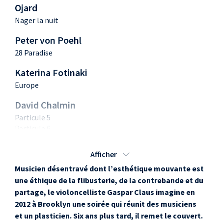
Ojard
Nager la nuit
Peter von Poehl
28 Paradise
Katerina Fotinaki
Europe
David Chalmin
Particule 5
Particule 6
Joakim + Juliette &
Afficher
The Machine
Musicien désentravé dont l’esthétique mouvante est
Concerto pour traceur SC2
une éthique de la flibusterie, de la contrebande et du
partage, le violoncelliste Gaspar Claus imagine en
Sébastien Forrester
2012 à Brooklyn une soirée qui réunit des musiciens
Cavalcade
et un plasticien. Six ans plus tard, il remet le couvert.