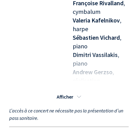
Françoise Rivalland
,
cymbalum
Valeria Kafelnikov
,
harpe
Sébastien Vichard
,
piano
Dimitri Vassilakis
,
piano
Andrew Gerzso
,
réalisation
informatique
Afficher
musicale Ircam
Augustin Muller
,
L’accès à ce concert ne nécessite pas la présentation d’un
réalisation
pass sanitaire.
informatique
musicale Ircam